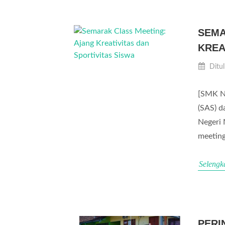
SEMA
KREA
Ditul
[SMK N
(SAS) d
Negeri 
meeting
Selengk
PERI