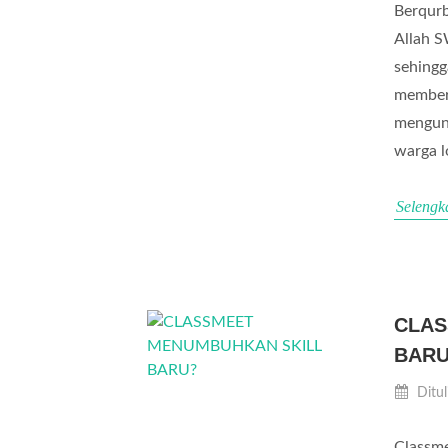
Berqurb
Allah S
sehingg
memberi
mengund
warga l
Selengk
CLAS
BAR
Ditul
Classme