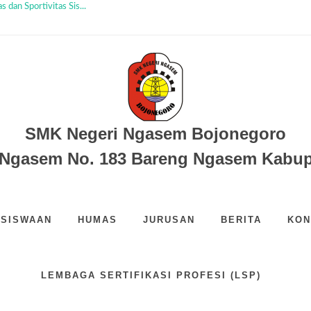
 dan Sportivitas Sis...
Awal Regenerasi Kepemimp...
er Peserta Didik...
.
ARU?...
em...
SMK Negeri Ngasem Bojonegoro
du-Ngasem No. 183 Bareng Ngasem Kabu
SISWAAN
HUMAS
JURUSAN
BERITA
KON
LEMBAGA SERTIFIKASI PROFESI (LSP)