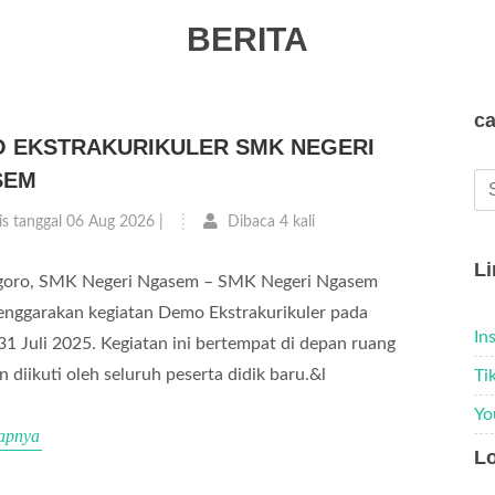
BERITA
ca
 EKSTRAKURIKULER SMK NEGERI
SEM
is tanggal 06 Aug 2026 |
Dibaca 4 kali
Li
goro, SMK Negeri Ngasem – SMK Negeri Ngasem
nggarakan kegiatan Demo Ekstrakurikuler pada
In
31 Juli 2025. Kegiatan ini bertempat di depan ruang
n diikuti oleh seluruh peserta didik baru.&l
Ti
Yo
apnya
Lo