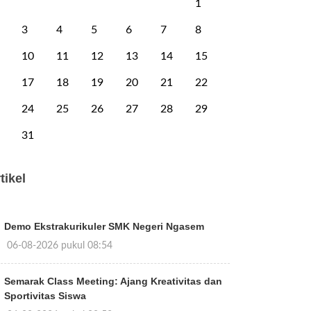
1
3
4
5
6
7
8
10
11
12
13
14
15
17
18
19
20
21
22
24
25
26
27
28
29
31
tikel
Demo Ekstrakurikuler SMK Negeri Ngasem
06-08-2026 pukul 08:54
Semarak Class Meeting: Ajang Kreativitas dan
Sportivitas Siswa