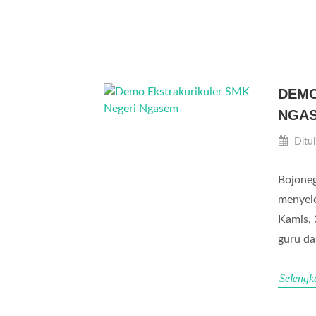
DEMO
NGA
Ditul
Bojone
menyele
Kamis, 
guru da
Selengk