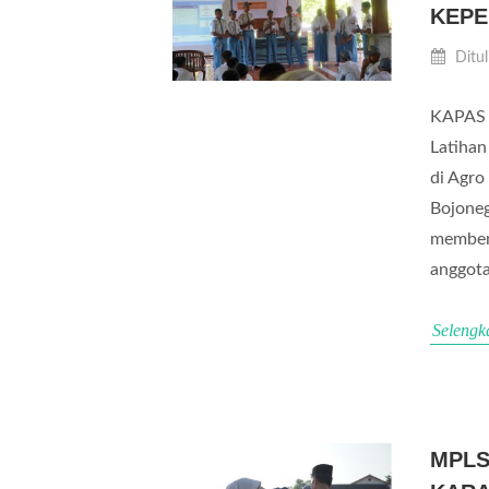
KEPE
Ditul
KAPAS 
Latihan
di Agro
Bojoneg
membent
anggot
Selengk
MPLS