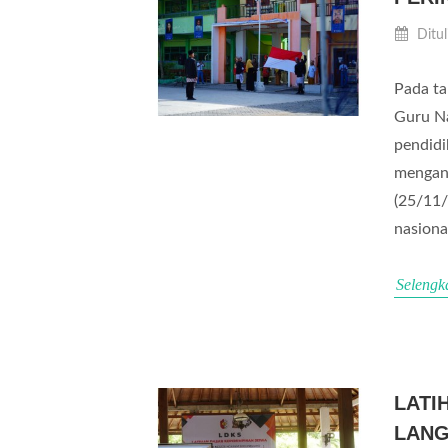
Ditul
Pada ta
Guru Na
pendidi
mengang
(25/11
nasiona
Selengk
LATI
LANG