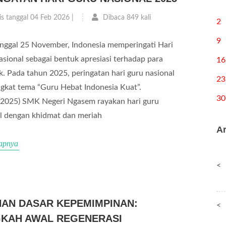
is tanggal 04 Feb 2026 |
Dibaca 849 kali
2
9
nggal 25 November, Indonesia memperingati Hari
sional sebagai bentuk apresiasi terhadap para
16
k. Pada tahun 2025, peringatan hari guru nasional
23
kat tema “Guru Hebat Indonesia Kuat”.
30
/2025) SMK Negeri Ngasem rayakan hari guru
l dengan khidmat dan meriah
Ar
apnya
<
HAN DASAR KEPEMIMPINAN:
<
KAH AWAL REGENERASI