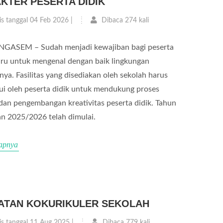
KTER PESERTA DIDIK
is tanggal 04 Feb 2026 |
Dibaca 274 kali
GASEM – Sudah menjadi kewajiban bagi peserta
aru untuk mengenal dengan baik lingkungan
nya. Fasilitas yang disediakan oleh sekolah harus
ui oleh peserta didik untuk mendukung proses
 dan pengembangan kreativitas peserta didik. Tahun
an 2025/2026 telah dimulai.
apnya
ATAN KOKURIKULER SEKOLAH
is tanggal 11 Aug 2025 |
Dibaca 779 kali