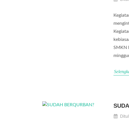
Kegiata
mengint
Kegiata
kebiasa
SMKN Ng
minggun
Selengk
SUDA
Ditul