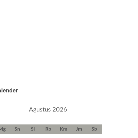
alender
Agustus 2026
Mg
Sn
Sl
Rb
Km
Jm
Sb