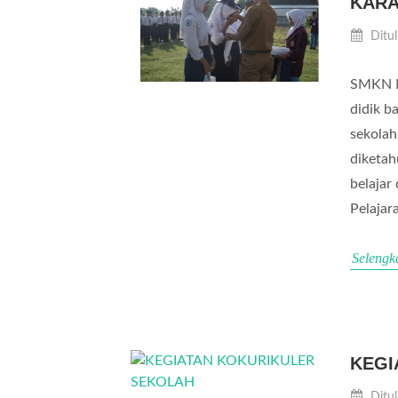
KARA
Ditul
SMKN N
didik b
sekolah
diketah
belajar
Pelajar
Selengk
KEGI
Ditul