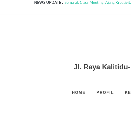
NEWS UPDATE :
Semarak Class Meeting: Ajang Kreativitas
Peringatan Hari Guru Nasional 2025...
Latihan Dasar Kepemimpinan: Langkah 
MPLS: Langkah Awal Pembentukan Karakt
KEGIATAN KOKURIKULER SEKOLAH ..
SUDAH BERQURBAN?...
CLASSMEET MENUMBUHKAN SKILL B
PEKAN BAHASA DAN SASTRA...
Kelas X dan XI juga dikenalkan kerja? ...
Demo Ekstrakurikuler SMK Negeri Ngas
Jl. Raya Kaliti
HOME
PROFIL
KE