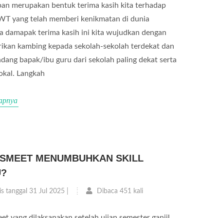
an merupakan bentuk terima kasih kita terhadap
WT yang telah memberi kenikmatan di dunia
a damapak terima kasih ini kita wujudkan dengan
kan kambing kepada sekolah-sekolah terdekat dan
ang bapak/ibu guru dari sekolah paling dekat serta
okal. Langkah
apnya
SMEET MENUMBUHKAN SKILL
U?
is tanggal 31 Jul 2025 |
Dibaca 451 kali
et yang dilaksanakan setelah ujian semester ganjil